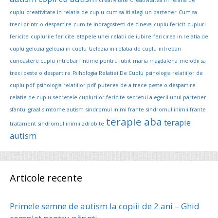
cuplu
creativitate in relatia de cuplu
cum sa iti alegi un partener
Cum sa
treci printr-o despartire
cum te indragostesti de cineva
cuplu fericit
cupluri
fericite
cuplurile fericite
etapele unei relatii de iubire
fericirea in relatia de
cuplu
gelozia
gelozia in cuplu
Gelozia in relatia de cuplu
intrebari
cunoastere cuplu
intrebari intime pentru iubit
maria magdalena
melodii sa
treci peste o despartire
Psihologia Relatiei De Cuplu
psihologia relatiilor de
cuplu pdf
psihologia relatiilor pdf
puterea de a trece peste o despartire
relatie de cuplu
secretele cuplurilor fericite
secretul alegerii unui partener
sfantul graal
simtome autism
sindromul inimi frante
sindromul inimii frante
terapie aba
terapie
tratament
sindromul inimii zdrobite
autism
Articole recente
Primele semne de autism la copiii de 2 ani – Ghid