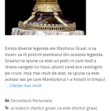
Exista diverse legende ale Sfantului Graal, o sa
incerc sa iti prezint esentialul din aceasta legenda.
Graalul se spune ca este un potir in care Iosif a
strans sangele lui Iisus, atunci cand era rastingnit
pe cruce. Insa mai mult de atat, se spune ca este
acelasi vas pe care Mantuitorul l-a folosit in timpul
…
Citește mai mult
Categorii
Dezvoltare Personala
Etichete
al slabirii sfantul graal
,
ce este sfantul graal
,