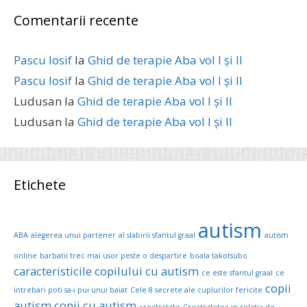
Comentarii recente
Pascu Iosif
la
Ghid de terapie Aba vol I și II
Pascu Iosif
la
Ghid de terapie Aba vol I și II
Ludusan
la
Ghid de terapie Aba vol I și II
Ludusan
la
Ghid de terapie Aba vol I și II
Etichete
autism
ABA
alegerea unui partener
al slabirii sfantul graal
autism
online
barbatii trec mai usor peste o despartire
boala takotsubo
caracteristicile copilului cu autism
ce este sfantul graal
ce
copii
intrebari poti sa-i pui unui baiat
Cele 8 secrete ale cuplurilor fericite
autism
copii cu autism
creativitate
Creativitatea in relatia de