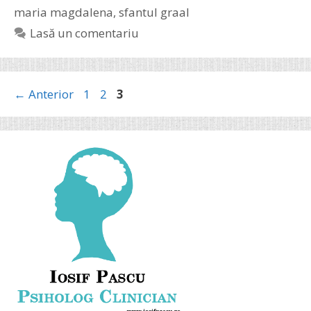
maria magdalena
,
sfantul graal
Lasă un comentariu
Pagina
Pagina
Pagina
←
Anterior
1
2
3