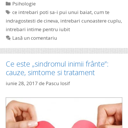
Categorii
Psihologie
Etichete
ce intrebari poti sa-i pui unui baiat
,
cum te
indragostesti de cineva
,
intrebari cunoastere cuplu
,
intrebari intime pentru iubit
Lasă un comentariu
Ce este „sindromul inimii frânte”:
cauze, simtome si tratament
iunie 28, 2017
de
Pascu Iosif