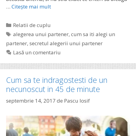
…
Citește mai mult
Categorii
Relatii de cuplu
Etichete
alegerea unui partener
,
cum sa iti alegi un
partener
,
secretul alegerii unui partener
Lasă un comentariu
Cum sa te indragostesti de un
necunoscut in 45 de minute
septembrie 14, 2017
de
Pascu Iosif