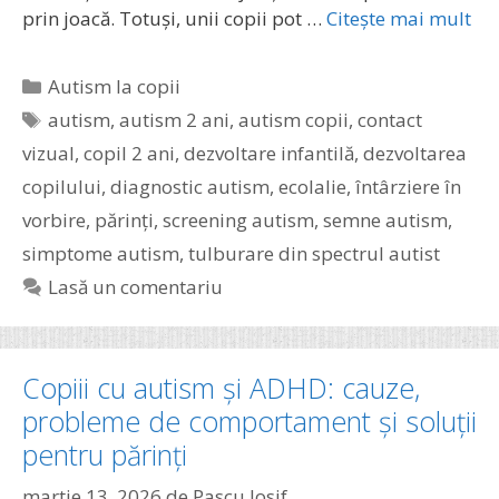
prin joacă. Totuși, unii copii pot …
Citește mai mult
Categorii
Autism la copii
Etichete
autism
,
autism 2 ani
,
autism copii
,
contact
vizual
,
copil 2 ani
,
dezvoltare infantilă
,
dezvoltarea
copilului
,
diagnostic autism
,
ecolalie
,
întârziere în
vorbire
,
părinți
,
screening autism
,
semne autism
,
simptome autism
,
tulburare din spectrul autist
Lasă un comentariu
Copiii cu autism și ADHD: cauze,
probleme de comportament și soluții
pentru părinți
martie 13, 2026
de
Pascu Iosif