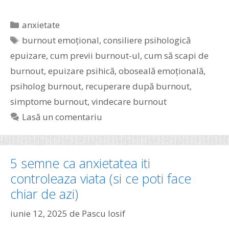
Categorii
anxietate
Etichete
burnout emoțional
,
consiliere psihologică
epuizare
,
cum previi burnout-ul
,
cum să scapi de
burnout
,
epuizare psihică
,
oboseală emoțională
,
psiholog burnout
,
recuperare după burnout
,
simptome burnout
,
vindecare burnout
Lasă un comentariu
5 semne ca anxietatea iti
controleaza viata (si ce poti face
chiar de azi)
iunie 12, 2025
de
Pascu Iosif