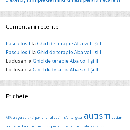
Comentarii recente
Pascu Iosif
la
Ghid de terapie Aba vol I și II
Pascu Iosif
la
Ghid de terapie Aba vol I și II
Ludusan
la
Ghid de terapie Aba vol I și II
Ludusan
la
Ghid de terapie Aba vol I și II
Etichete
autism
ABA
alegerea unui partener
al slabirii sfantul graal
autism
online
barbatii trec mai usor peste o despartire
boala takotsubo