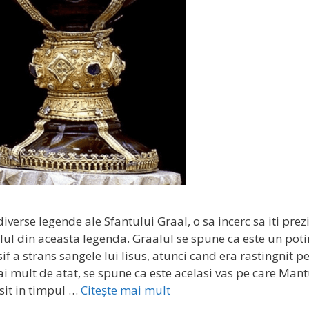
diverse legende ale Sfantului Graal, o sa incerc sa iti prez
lul din aceasta legenda. Graalul se spune ca este un potir
sif a strans sangele lui Iisus, atunci cand era rastingnit pe
i mult de atat, se spune ca este acelasi vas pe care Mant
osit in timpul …
Citește mai mult