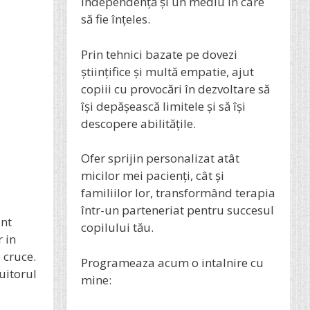
independență și un mediu în care
să fie înțeles.
Prin tehnici bazate pe dovezi
științifice și multă empatie, ajut
copiii cu provocări în dezvoltare să
își depășească limitele și să își
descopere abilitățile.
Ofer sprijin personalizat atât
micilor mei pacienți, cât și
familiilor lor, transformând terapia
într-un parteneriat pentru succesul
int
copilului tău.
 in
 cruce.
Programeaza acum o intalnire cu
uitorul
mine: