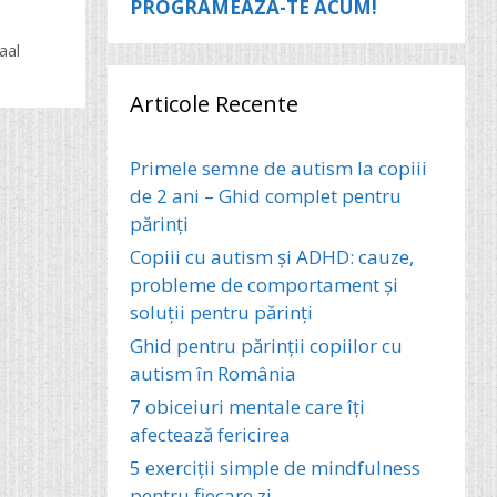
PROGRAMEAZA-TE ACUM!
aal
Articole Recente
Primele semne de autism la copiii
de 2 ani – Ghid complet pentru
părinți
Copiii cu autism și ADHD: cauze,
probleme de comportament și
soluții pentru părinți
Ghid pentru părinții copiilor cu
autism în România
7 obiceiuri mentale care îți
afectează fericirea
5 exerciții simple de mindfulness
pentru fiecare zi