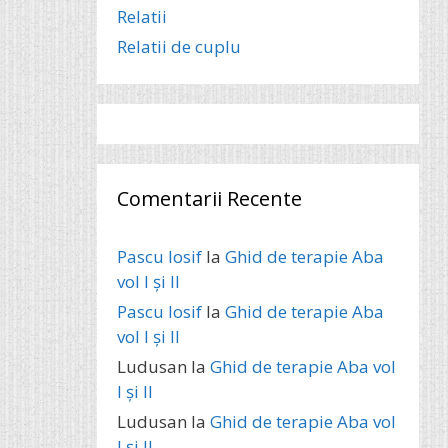
Relatii
Relatii de cuplu
Comentarii Recente
Pascu Iosif
la
Ghid de terapie Aba
vol I și II
Pascu Iosif
la
Ghid de terapie Aba
vol I și II
Ludusan
la
Ghid de terapie Aba vol
I și II
Ludusan
la
Ghid de terapie Aba vol
I și II