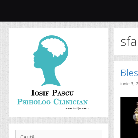
Sari
la
conținut
sfa
Bles
iunie 3, 
Caută