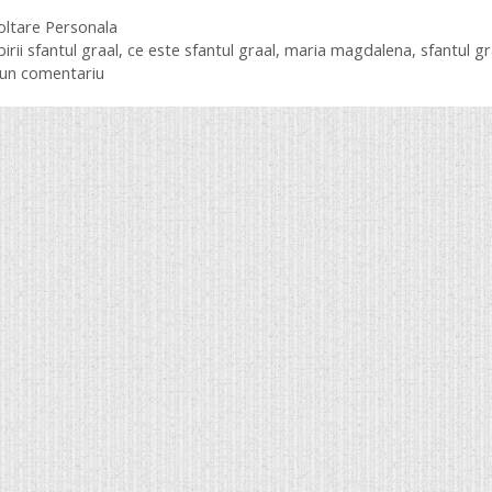
orii
oltare Personala
ete
birii sfantul graal
,
ce este sfantul graal
,
maria magdalena
,
sfantul gr
 un comentariu