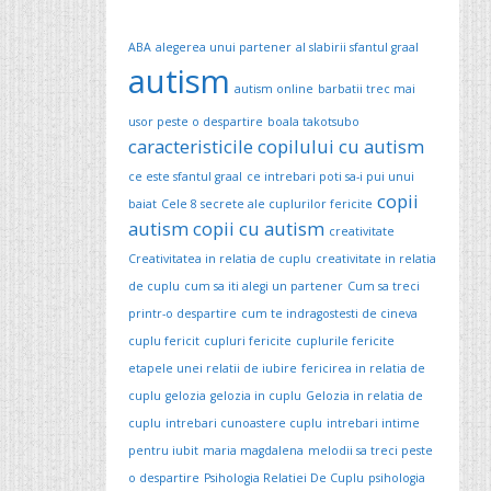
ABA
alegerea unui partener
al slabirii sfantul graal
autism
autism online
barbatii trec mai
usor peste o despartire
boala takotsubo
caracteristicile copilului cu autism
ce este sfantul graal
ce intrebari poti sa-i pui unui
copii
baiat
Cele 8 secrete ale cuplurilor fericite
autism
copii cu autism
creativitate
Creativitatea in relatia de cuplu
creativitate in relatia
de cuplu
cum sa iti alegi un partener
Cum sa treci
printr-o despartire
cum te indragostesti de cineva
cuplu fericit
cupluri fericite
cuplurile fericite
etapele unei relatii de iubire
fericirea in relatia de
cuplu
gelozia
gelozia in cuplu
Gelozia in relatia de
cuplu
intrebari cunoastere cuplu
intrebari intime
pentru iubit
maria magdalena
melodii sa treci peste
o despartire
Psihologia Relatiei De Cuplu
psihologia