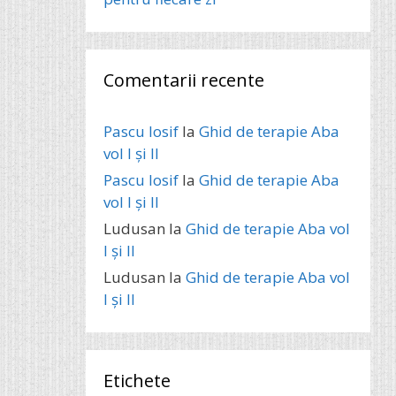
Comentarii recente
Pascu Iosif
la
Ghid de terapie Aba
vol I și II
Pascu Iosif
la
Ghid de terapie Aba
vol I și II
Ludusan
la
Ghid de terapie Aba vol
I și II
Ludusan
la
Ghid de terapie Aba vol
I și II
Etichete