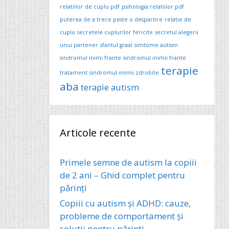
relatiilor de cuplu pdf
psihologia relatiilor pdf
puterea de a trece peste o despartire
relatie de
cuplu
secretele cuplurilor fericite
secretul alegerii
unui partener
sfantul graal
simtome autism
sindromul inimi frante
sindromul inimii frante
terapie
tratament
sindromul inimii zdrobite
aba
terapie autism
Articole recente
Primele semne de autism la copiii
de 2 ani – Ghid complet pentru
părinți
Copiii cu autism și ADHD: cauze,
probleme de comportament și
soluții pentru părinți