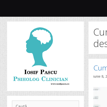
Sari
la
conținut
Cum
des
Cum 
iunie 8, 
Caută