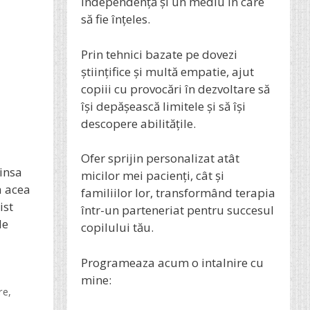
independență și un mediu în care
să fie înțeles.
Prin tehnici bazate pe dovezi
științifice și multă empatie, ajut
copiii cu provocări în dezvoltare să
își depășească limitele și să își
descopere abilitățile.
Ofer sprijin personalizat atât
 insa
micilor mei pacienți, cât și
a acea
familiilor lor, transformând terapia
ist
într-un parteneriat pentru succesul
de
copilului tău.
Programeaza acum o intalnire cu
mine:
re
,