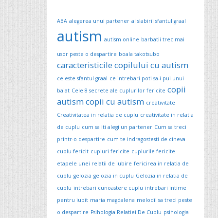
ABA
alegerea unui partener
al slabirii sfantul graal
autism
autism online
barbatii trec mai
usor peste o despartire
boala takotsubo
caracteristicile copilului cu autism
ce este sfantul graal
ce intrebari poti sa-i pui unui
copii
baiat
Cele 8 secrete ale cuplurilor fericite
autism
copii cu autism
creativitate
Creativitatea in relatia de cuplu
creativitate in relatia
de cuplu
cum sa iti alegi un partener
Cum sa treci
printr-o despartire
cum te indragostesti de cineva
cuplu fericit
cupluri fericite
cuplurile fericite
etapele unei relatii de iubire
fericirea in relatia de
cuplu
gelozia
gelozia in cuplu
Gelozia in relatia de
cuplu
intrebari cunoastere cuplu
intrebari intime
pentru iubit
maria magdalena
melodii sa treci peste
o despartire
Psihologia Relatiei De Cuplu
psihologia