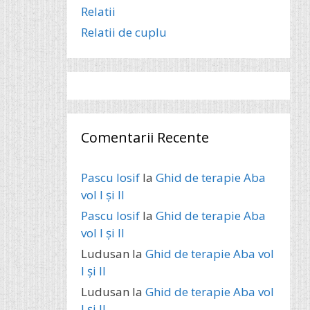
Relatii
Relatii de cuplu
Comentarii Recente
Pascu Iosif
la
Ghid de terapie Aba
vol I și II
Pascu Iosif
la
Ghid de terapie Aba
vol I și II
Ludusan
la
Ghid de terapie Aba vol
I și II
Ludusan
la
Ghid de terapie Aba vol
I și II