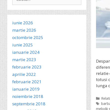
după:
iunie 2026
martie 2026
octombrie 2025
iunie 2025
ianuarie 2024
martie 2023
Despart
februarie 2023
diferen
relatie
aprilie 2022
totusi 
februarie 2021
lunga 
ianuarie 2019
noiembrie 2018
Categ
Relati
septembrie 2018
Etich
barba
melodii 