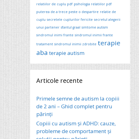
relatiilor de cuplu pdf
psihologia relatiilor pdf
puterea de a trece peste o despartire
relatie de
cuplu
secretele cuplurilor fericite
secretul alegerii
unui partener
sfantul graal
simtome autism
sindromul inimi frante
sindromul inimii frante
terapie
tratament
sindromul inimii zdrobite
aba
terapie autism
Articole recente
Primele semne de autism la copiii
de 2 ani – Ghid complet pentru
părinți
Copiii cu autism și ADHD: cauze,
probleme de comportament și
soluții pentru părinți