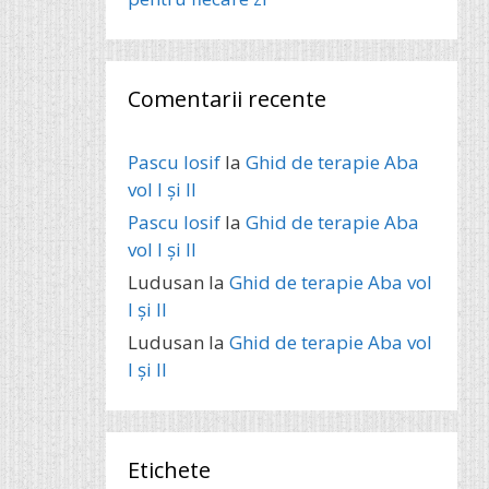
Comentarii recente
Pascu Iosif
la
Ghid de terapie Aba
vol I și II
Pascu Iosif
la
Ghid de terapie Aba
vol I și II
Ludusan
la
Ghid de terapie Aba vol
I și II
Ludusan
la
Ghid de terapie Aba vol
I și II
Etichete