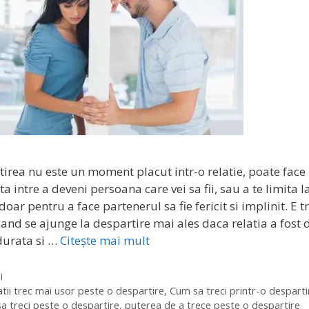
irea nu este un moment placut intr-o relatie, poate face
ta intre a deveni persoana care vei sa fii, sau a te limita l
 doar pentru a face partenerul sa fie fericit si implinit. E tr
cand se ajunge la despartire mai ales daca relatia a fost 
durata si …
Citește mai mult
orii
i
ete
tii trec mai usor peste o despartire
,
Cum sa treci printr-o desparti
sa treci peste o despartire
,
puterea de a trece peste o despartire