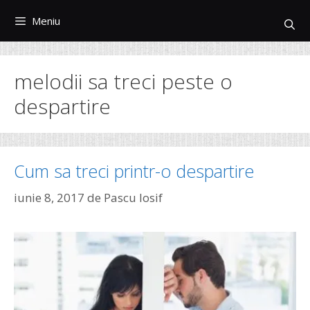
Sari
Meniu
la
conținut
melodii sa treci peste o
despartire
Cum sa treci printr-o despartire
iunie 8, 2017
de
Pascu Iosif