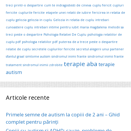
treci printr-o despartire
cum te indragostesti de cineva
cuplu fericit
cupluri
fericite
cuplurile fericite
etapele unei relatii de iubire
fericirea in relatia de
cuplu
gelozia
gelozia in cuplu
Gelozia in relatia de cuplu
intrebari
cunoastere cuplu
intrebari intime pentru iubit
maria magdalena
melodii sa
treci peste o despartire
Psihologia Relatiei De Cuplu
psihologia relatiilor de
cuplu pdf
psihologia relatiilor pdf
puterea de a trece peste o despartire
relatie de cuplu
secretele cuplurilor fericite
secretul alegerii unui partener
sfantul graal
simtome autism
sindromul inimi frante
sindromul inimii frante
terapie aba
terapie
tratament
sindromul inimii zdrobite
autism
Articole recente
Primele semne de autism la copiii de 2 ani – Ghid
complet pentru părinți
Copiii cu autism și ADHD: cauze, probleme de