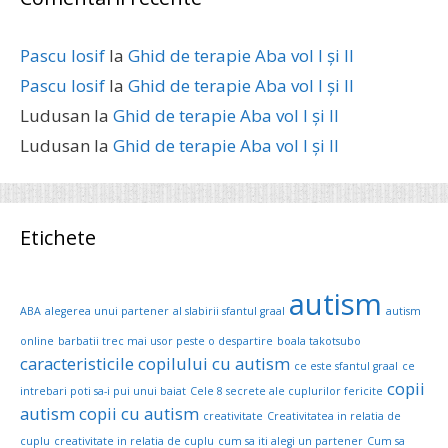
Pascu Iosif
la
Ghid de terapie Aba vol I și II
Pascu Iosif
la
Ghid de terapie Aba vol I și II
Ludusan
la
Ghid de terapie Aba vol I și II
Ludusan
la
Ghid de terapie Aba vol I și II
Etichete
autism
ABA
alegerea unui partener
al slabirii sfantul graal
autism
online
barbatii trec mai usor peste o despartire
boala takotsubo
caracteristicile copilului cu autism
ce este sfantul graal
ce
copii
intrebari poti sa-i pui unui baiat
Cele 8 secrete ale cuplurilor fericite
autism
copii cu autism
creativitate
Creativitatea in relatia de
cuplu
creativitate in relatia de cuplu
cum sa iti alegi un partener
Cum sa