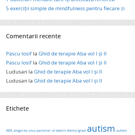
5 exerciții simple de mindfulness pentru fiecare zi
Comentarii recente
Pascu Iosif
la
Ghid de terapie Aba vol I și II
Pascu Iosif
la
Ghid de terapie Aba vol I și II
Ludusan
la
Ghid de terapie Aba vol I și II
Ludusan
la
Ghid de terapie Aba vol I și II
Etichete
autism
ABA
alegerea unui partener
al slabirii sfantul graal
autism