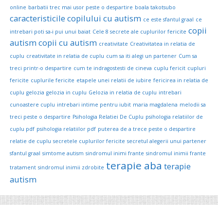
online
barbatii trec mai usor peste o despartire
boala takotsubo
caracteristicile copilului cu autism
ce este sfantul graal
ce
copii
intrebari poti sa-i pui unui baiat
Cele 8 secrete ale cuplurilor fericite
autism
copii cu autism
creativitate
Creativitatea in relatia de
cuplu
creativitate in relatia de cuplu
cum sa iti alegi un partener
Cum sa
treci printr-o despartire
cum te indragostesti de cineva
cuplu fericit
cupluri
fericite
cuplurile fericite
etapele unei relatii de iubire
fericirea in relatia de
cuplu
gelozia
gelozia in cuplu
Gelozia in relatia de cuplu
intrebari
cunoastere cuplu
intrebari intime pentru iubit
maria magdalena
melodii sa
treci peste o despartire
Psihologia Relatiei De Cuplu
psihologia relatiilor de
cuplu pdf
psihologia relatiilor pdf
puterea de a trece peste o despartire
relatie de cuplu
secretele cuplurilor fericite
secretul alegerii unui partener
sfantul graal
simtome autism
sindromul inimi frante
sindromul inimii frante
terapie aba
terapie
tratament
sindromul inimii zdrobite
autism