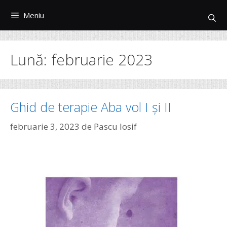
Sari
Meniu
la
conținut
Lună:
februarie 2023
Ghid de terapie Aba vol I și II
februarie 3, 2023
de
Pascu Iosif