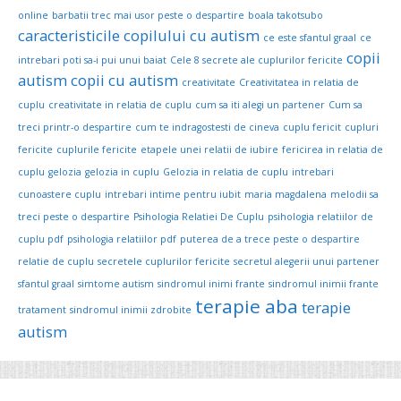
online
barbatii trec mai usor peste o despartire
boala takotsubo
caracteristicile copilului cu autism
ce este sfantul graal
ce
copii
intrebari poti sa-i pui unui baiat
Cele 8 secrete ale cuplurilor fericite
autism
copii cu autism
creativitate
Creativitatea in relatia de
cuplu
creativitate in relatia de cuplu
cum sa iti alegi un partener
Cum sa
treci printr-o despartire
cum te indragostesti de cineva
cuplu fericit
cupluri
fericite
cuplurile fericite
etapele unei relatii de iubire
fericirea in relatia de
cuplu
gelozia
gelozia in cuplu
Gelozia in relatia de cuplu
intrebari
cunoastere cuplu
intrebari intime pentru iubit
maria magdalena
melodii sa
treci peste o despartire
Psihologia Relatiei De Cuplu
psihologia relatiilor de
cuplu pdf
psihologia relatiilor pdf
puterea de a trece peste o despartire
relatie de cuplu
secretele cuplurilor fericite
secretul alegerii unui partener
sfantul graal
simtome autism
sindromul inimi frante
sindromul inimii frante
terapie aba
terapie
tratament
sindromul inimii zdrobite
autism