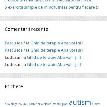
5 exerciții simple de mindfulness pentru fiecare zi
Comentarii recente
Pascu Iosif
la
Ghid de terapie Aba vol I și II
Pascu Iosif
la
Ghid de terapie Aba vol I și II
Ludusan
la
Ghid de terapie Aba vol I și II
Ludusan
la
Ghid de terapie Aba vol I și II
Etichete
autism
ABA
alegerea unui partener
al slabirii sfantul graal
autism