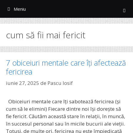
Sari
Meniu
la
conținut
cum să fii mai fericit
7 obiceiuri mentale care îți afectează
fericirea
iunie 27, 2025
de
Pascu Iosif
Obiceiuri mentale care îți sabotează fericirea (și
cum să le elimini) Fiecare dintre noi își dorește să
fie fericit. Căutăm această stare în relații, în muncă,
în succesul personal sau în micile bucurii ale vieții.
Totuși, de multe ori, fericirea nu este împiedicată