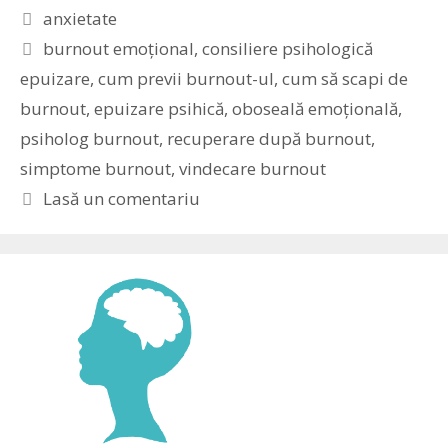
Categorii
anxietate
Etichete
burnout emoțional
,
consiliere psihologică
epuizare
,
cum previi burnout-ul
,
cum să scapi de
burnout
,
epuizare psihică
,
oboseală emoțională
,
psiholog burnout
,
recuperare după burnout
,
simptome burnout
,
vindecare burnout
Lasă un comentariu