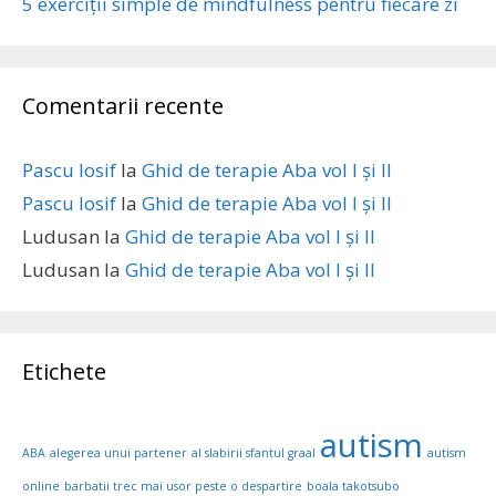
5 exerciții simple de mindfulness pentru fiecare zi
Comentarii recente
Pascu Iosif
la
Ghid de terapie Aba vol I și II
Pascu Iosif
la
Ghid de terapie Aba vol I și II
Ludusan
la
Ghid de terapie Aba vol I și II
Ludusan
la
Ghid de terapie Aba vol I și II
Etichete
autism
ABA
alegerea unui partener
al slabirii sfantul graal
autism
online
barbatii trec mai usor peste o despartire
boala takotsubo