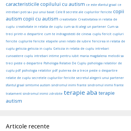
caracteristicile copilului cu autism
ce este sfantul graal
ce
copii
intrebari poti sa-i pui unui baiat
Cele 8 secrete ale cuplurilor fericite
autism
copii cu autism
creativitate
Creativitatea in relatia de
cuplu
creativitate in relatia de cuplu
cum sa iti alegi un partener
Cum sa
treci printr-o despartire
cum te indragostesti de cineva
cuplu fericit
cupluri
fericite
cuplurile fericite
etapele unei relatii de iubire
fericirea in relatia de
cuplu
gelozia
gelozia in cuplu
Gelozia in relatia de cuplu
intrebari
cunoastere cuplu
intrebari intime pentru iubit
maria magdalena
melodii sa
treci peste o despartire
Psihologia Relatiei De Cuplu
psihologia relatiilor de
cuplu pdf
psihologia relatiilor pdf
puterea de a trece peste o despartire
relatie de cuplu
secretele cuplurilor fericite
secretul alegerii unui partener
sfantul graal
simtome autism
sindromul inimi frante
sindromul inimii frante
terapie aba
terapie
tratament
sindromul inimii zdrobite
autism
Articole recente