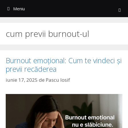
Sari
Meniu
la
conținut
cum previi burnout-ul
Burnout emoțional: Cum te vindeci și
previi recăderea
iunie 17, 2025
de
Pascu Iosif