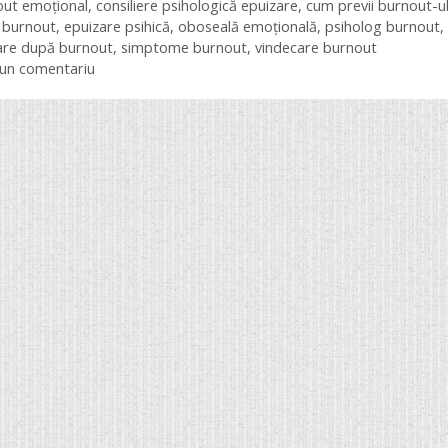
ete
out emoțional
,
consiliere psihologică epuizare
,
cum previi burnout-u
 burnout
,
epuizare psihică
,
oboseală emoțională
,
psiholog burnout
,
are după burnout
,
simptome burnout
,
vindecare burnout
 un comentariu