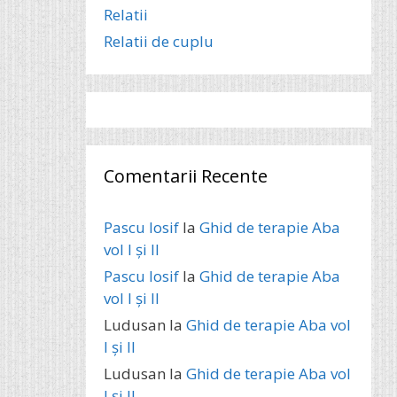
Relatii
Relatii de cuplu
Comentarii Recente
Pascu Iosif
la
Ghid de terapie Aba
vol I și II
Pascu Iosif
la
Ghid de terapie Aba
vol I și II
Ludusan
la
Ghid de terapie Aba vol
I și II
Ludusan
la
Ghid de terapie Aba vol
I și II