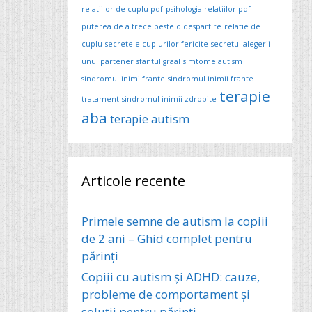
relatiilor de cuplu pdf
psihologia relatiilor pdf
puterea de a trece peste o despartire
relatie de
cuplu
secretele cuplurilor fericite
secretul alegerii
unui partener
sfantul graal
simtome autism
sindromul inimi frante
sindromul inimii frante
terapie
tratament
sindromul inimii zdrobite
aba
terapie autism
Articole recente
Primele semne de autism la copiii
de 2 ani – Ghid complet pentru
părinți
Copiii cu autism și ADHD: cauze,
probleme de comportament și
soluții pentru părinți