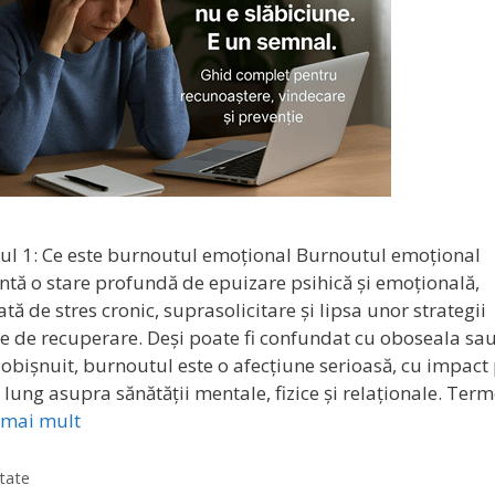
lul 1: Ce este burnoutul emoțional Burnoutul emoțional
ntă o stare profundă de epuizare psihică și emoțională,
tă de stres cronic, suprasolicitare și lipsa unor strategii
te de recuperare. Deși poate fi confundat cu oboseala sa
 obișnuit, burnoutul este o afecțiune serioasă, cu impact
lung asupra sănătății mentale, fizice și relaționale. Ter
 mai mult
orii
tate