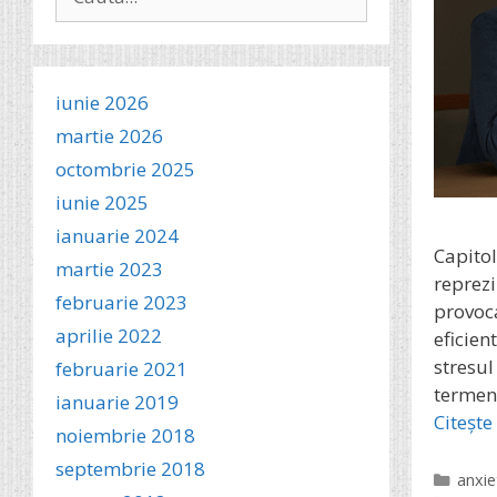
după:
iunie 2026
martie 2026
octombrie 2025
iunie 2025
ianuarie 2024
Capito
martie 2023
reprezi
februarie 2023
provoca
aprilie 2022
eficien
stresul
februarie 2021
termen 
ianuarie 2019
Citește
noiembrie 2018
septembrie 2018
Categ
anxie