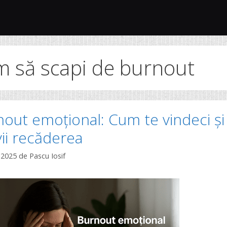
m să scapi de burnout
out emoțional: Cum te vindeci și
ii recăderea
, 2025
de
Pascu Iosif