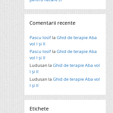
Comentarii recente
Pascu Iosif
la
Ghid de terapie Aba
vol I și II
Pascu Iosif
la
Ghid de terapie Aba
vol I și II
Ludusan
la
Ghid de terapie Aba vol
I și II
Ludusan
la
Ghid de terapie Aba vol
I și II
Etichete