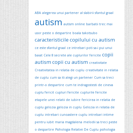
ABA
alegerea unui partener
al slabirii sfantul graal
autism
autism online
barbatii trec mai
usor peste o despartire
boala takotsubo
caracteristicile copilului cu autism
ce este sfantul graal
ce intrebari poti sa-i pui unui
copii
baiat
Cele 8 secrete ale cuplurilor fericite
autism
copii cu autism
creativitate
Creativitatea in relatia de cuplu
creativitate in relatia
de cuplu
cum sa iti alegi un partener
Cum sa treci
printr-o despartire
cum te indragostesti de cineva
cuplu fericit
cupluri fericite
cuplurile fericite
etapele unei relatii de iubire
fericirea in relatia de
cuplu
gelozia
gelozia in cuplu
Gelozia in relatia de
cuplu
intrebari cunoastere cuplu
intrebari intime
pentru iubit
maria magdalena
melodii sa treci peste
o despartire
Psihologia Relatiei De Cuplu
psihologia