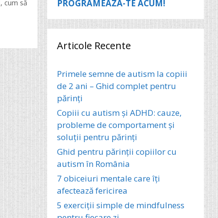
PROGRAMEAZA-TE ACUM!
l
,
cum să
Articole Recente
Primele semne de autism la copiii
de 2 ani – Ghid complet pentru
părinți
Copiii cu autism și ADHD: cauze,
probleme de comportament și
soluții pentru părinți
Ghid pentru părinții copiilor cu
autism în România
7 obiceiuri mentale care îți
afectează fericirea
5 exerciții simple de mindfulness
pentru fiecare zi