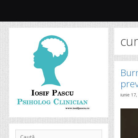
Sari
la
conținut
cu
Burn
prev
iunie 17
Caută