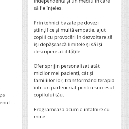
independență și un mediu în care
să fie înțeles.
Prin tehnici bazate pe dovezi
științifice și multă empatie, ajut
copiii cu provocări în dezvoltare să
își depășească limitele și să își
descopere abilitățile.
Ofer sprijin personalizat atât
micilor mei pacienți, cât și
familiilor lor, transformând terapia
într-un parteneriat pentru succesul
u
copilului tău.
 pe
menul …
Programeaza acum o intalnire cu
mine: