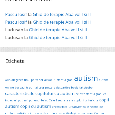
Pascu Iosif
la
Ghid de terapie Aba vol I și II
Pascu Iosif
la
Ghid de terapie Aba vol I și II
Ludusan
la
Ghid de terapie Aba vol I și II
Ludusan
la
Ghid de terapie Aba vol I și II
Etichete
autism
ABA
alegerea unui partener
al slabirii sfantul graal
autism
online
barbatii trec mai usor peste o despartire
boala takotsubo
caracteristicile copilului cu autism
ce este sfantul graal
ce
copii
intrebari poti sa-i pui unui baiat
Cele 8 secrete ale cuplurilor fericite
autism
copii cu autism
creativitate
Creativitatea in relatia de
cuplu
creativitate in relatia de cuplu
cum sa iti alegi un partener
Cum sa