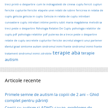
treci printr-o despartire
cum te indragostesti de cineva
cuplu fericit
cupluri
fericite
cuplurile fericite
etapele unei relatii de iubire
fericirea in relatia de
cuplu
gelozia
gelozia in cuplu
Gelozia in relatia de cuplu
intrebari
cunoastere cuplu
intrebari intime pentru iubit
maria magdalena
melodii sa
treci peste o despartire
Psihologia Relatiei De Cuplu
psihologia relatiilor de
cuplu pdf
psihologia relatiilor pdf
puterea de a trece peste o despartire
relatie de cuplu
secretele cuplurilor fericite
secretul alegerii unui partener
sfantul graal
simtome autism
sindromul inimi frante
sindromul inimii frante
terapie aba
terapie
tratament
sindromul inimii zdrobite
autism
Articole recente
Primele semne de autism la copiii de 2 ani – Ghid
complet pentru părinți
Copiii cu autism și ADHD: cauze, probleme de