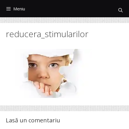
Sari
Meniu
la
conținut
reducera_stimularilor
Lasă un comentariu